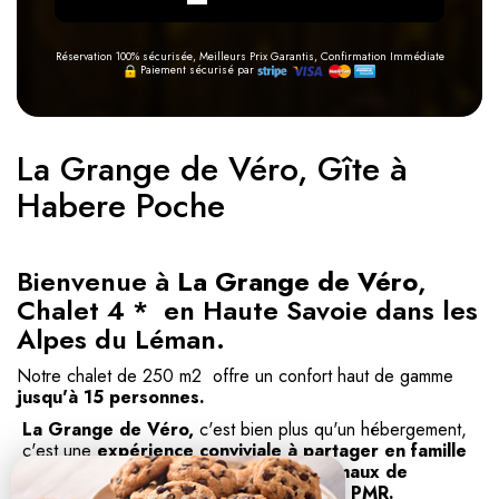
Réservation 100% sécurisée, Meilleurs Prix Garantis, Confirmation Immédiate
Paiement sécurisé par
La Grange de Véro, Gîte à
Habere Poche
Bienvenue à
La Grange de Véro
,
Chalet 4 * en Haute Savoie dans les
Alpes du Léman.
Notre chalet de 250 m2 offre un confort haut de gamme
jusqu'à 15 personnes.
La Grange de Véro,
c'est bien plus qu'un hébergement,
c'est une
expérience conviviale à partager en famille
ou entre amis avec vos enfants et animaux de
compagnie.
Le chalet est
accessible aux PMR.