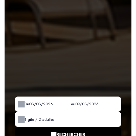
Du
au
1
gîte /
2
adultes
RECHERCHER