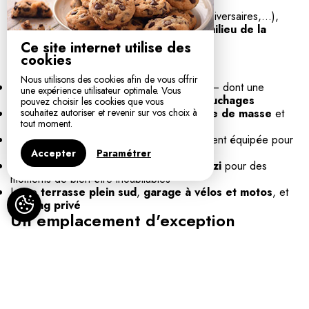
Pour toutes vos occasions (week‑ends, anniversaires,...),
offrez vous un
séjour exceptionnel au milieu de la
montagne des vaches.
Ce site internet utilise des
cookies
Un lieu pensé pour vous
Nous utilisons des cookies afin de vous offrir
5 chambres
avec salle de bains privative — dont une
une expérience utilisateur optimale. Vous
accessible PMR — ainsi qu'un dortoir
5 couchages
pouvez choisir les cookies que vous
Grand séjour convivial avec
bar
,
cheminée de masse
et
souhaitez autoriser et revenir sur vos choix à
tout moment.
coin jeu pour se retrouver tous ensemble
Cuisine semi‑professionnelle
, parfaitement équipée pour
vos fêtes ou anniversaires.
Accepter
Paramétrer
Une bulle de détente avec
sauna et
jacuzzi
pour des
moments de bien‑être inoubliables
Large
terrasse plein sud
,
garage à vélos et motos
, et
parking privé
Un emplacement d'exception
Située
au pied des pistes
de la station familiale
Les
Habères‑Hirmentaz
, et à seulement
20 minutes du lac
Léman et ses plages
Thonon‑les‑Bains et Évian‑les‑Bains.
Accès direct aux
sentiers de randonnée
, et nombreuses
activités de plein air (ski, VTT, cyclisme, parapente…)