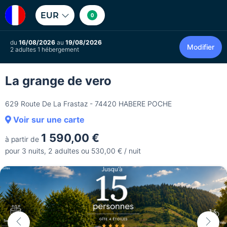
EUR
0
du
16/08/2026
au
19/08/2026
Modifier
2 adultes 1 hébergement
La grange de vero
629 Route De La Frastaz - 74420 HABERE POCHE
Voir sur une carte
1 590,00 €
à partir de
pour 3 nuits, 2 adultes ou 530,00 € / nuit