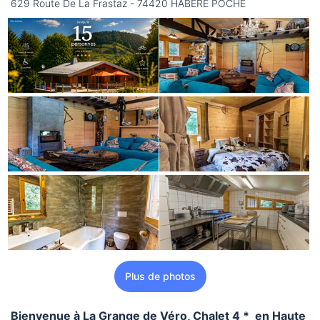
629 Route De La Frastaz - 74420 HABERE POCHE
Plus de photos
Bienvenue à
La Grange de Véro
, Chalet 4 * en Haute