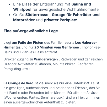
Eine Blase der Entspannung mit
Sauna und
Whirlpool
für unvergessliche Wohlfühlmomente
Große
Südterrasse
,
Garage für Fahrräder und
Motorräder
und
privater Parkplatz
Eine außergewöhnliche Lage
Liegt
am Fuße der Pisten
des Familienresorts
Les Habères-
Hirmentaz
und nur
20 Minuten vom Genfersee
, Thonon-les-
Bains und Évian-les-Bains entfernt
Direkter Zugang zu
Wanderwegen
, Radwegen und zahlreichen
Outdoor-Aktivitäten (Skifahren, Mountainbiken, Radfahren,
Paragliding usw.)
La Grange de Véro
ist viel mehr als nur eine Unterkunft: Es ist
ein geselliges, authentisches und belebendes Erlebnis, das Sie
mit Familie oder Freunden teilen können. Für alle Ihre Anlässe
(Wochenenden, Partys, Seminare usw.) sind wir hier, um Ihnen
einen außergewöhnlichen Aufenthalt zu bieten.