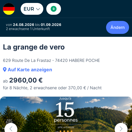
EUR
0
von
24.08.2026
bis
01.09.2026
Ändern
2 erwachsene 1 Unterkunft
La grange de vero
629 Route De La Frastaz - 74420 HABERE POCHE
Auf Karte anzeigen
2960,00 €
ab
für 8 Nächte, 2 erwachsene oder 370,00 € / Nacht