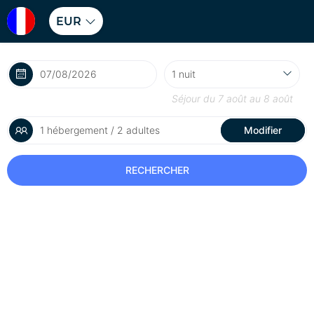
EUR
Séjour du
7 août
au
8 août
1 hébergement / 2 adultes
Modifier